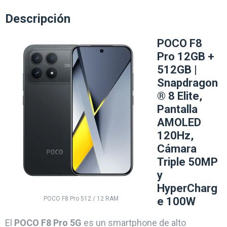
Descripción
POCO F8
Pro 12GB +
512GB |
Snapdragon
® 8 Elite,
Pantalla
AMOLED
120Hz,
Cámara
Triple 50MP
y
HyperCharg
POCO F8 Pro 512 / 12 RAM
e 100W
El
POCO F8 Pro 5G
es un smartphone de alto