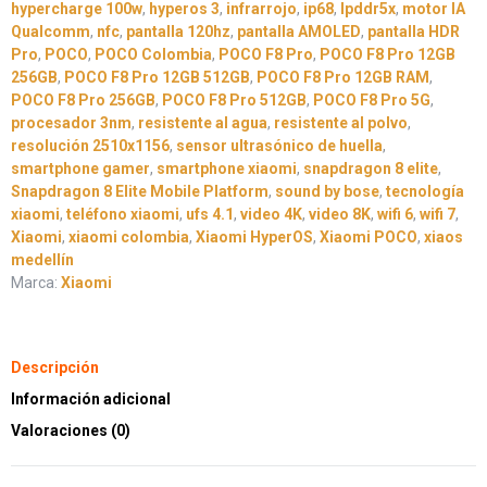
hypercharge 100w
,
hyperos 3
,
infrarrojo
,
ip68
,
lpddr5x
,
motor IA
Qualcomm
,
nfc
,
pantalla 120hz
,
pantalla AMOLED
,
pantalla HDR
Pro
,
POCO
,
POCO Colombia
,
POCO F8 Pro
,
POCO F8 Pro 12GB
256GB
,
POCO F8 Pro 12GB 512GB
,
POCO F8 Pro 12GB RAM
,
POCO F8 Pro 256GB
,
POCO F8 Pro 512GB
,
POCO F8 Pro 5G
,
procesador 3nm
,
resistente al agua
,
resistente al polvo
,
resolución 2510x1156
,
sensor ultrasónico de huella
,
smartphone gamer
,
smartphone xiaomi
,
snapdragon 8 elite
,
Snapdragon 8 Elite Mobile Platform
,
sound by bose
,
tecnología
xiaomi
,
teléfono xiaomi
,
ufs 4.1
,
video 4K
,
video 8K
,
wifi 6
,
wifi 7
,
Xiaomi
,
xiaomi colombia
,
Xiaomi HyperOS
,
Xiaomi POCO
,
xiaos
medellín
Marca:
Xiaomi
Descripción
Información adicional
Valoraciones (0)