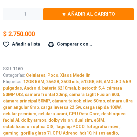
AÑADIR AL CARRITO
$
2.750.000
Añadir a lista
Comparar con...
SKU:
1160
Categorías:
Celulares
,
Poco
,
Xiaos Medellin
Etiquetas:
12GB RAM
,
256GB
,
3500 nits
,
512GB
,
5G
,
AMOLED 6.59
pulgadas
,
Android
,
batería 6210mah
,
bluetooth 5.4
,
cámara
50MP OIS
,
cámara frontal 20mp
,
cámara Light Fusion 800
,
cámara principal 50MP
,
cámara teleobjetivo 50mp
,
cámara ultra
gran angular 8mp
,
carga inversa 22.5w
,
carga rápida 100W
,
celular premium
,
celular xiaomi
,
CPU Octa Core
,
desbloqueo
facial AI
,
dolby atmos
,
dolby vision
,
dual sim
,
eSIM
,
estabilización óptica OIS
,
flagship POCO
,
fotografía móvil
,
gaming
,
gorilla glass 7i
,
GPU Adreno
,
hdr10
,
hi-res audio
,