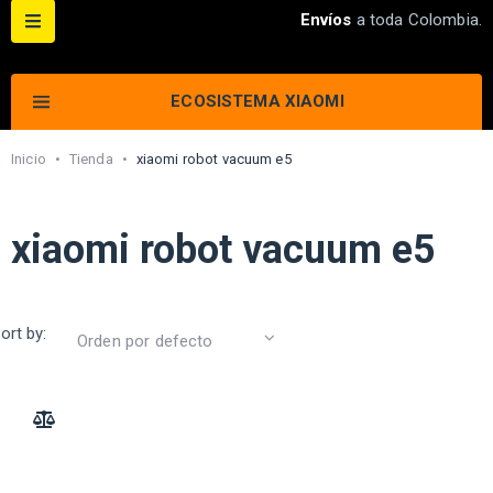
Envíos
a toda Colombia.
ECOSISTEMA XIAOMI
Inicio
•
Tienda
•
xiaomi robot vacuum e5
xiaomi robot vacuum e5
ort by:
ADD TO COMPARE