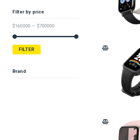
Filter by price
$
160000
—
$
700000
FILTER
ADD TO COMPARE
Brand
ADD TO COMPARE