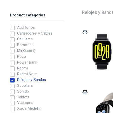
Relojes y Band
Product categories
Audifonos
Cargadores y Cables
ADD TO COMPARE
Celulares
Domotica
MI(Xiaomi)
Poco
Power Bank
Redmi
Redmi Note
Relojes y Bandas
Scooters
Sonido
ADD TO COMPARE
Tablets
Vacuums
Xiaos Medellin