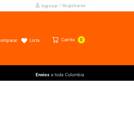
/
Registrarse
Ingresar
Carrito
0
omparar
Lista
Envíos
a toda Colombia.