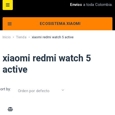
Envíos
a toda Colombia.
ECOSISTEMA XIAOMI
Inicio
•
Tienda
•
xiaomi redmi watch 5 active
xiaomi redmi watch 5
active
ort by:
ADD TO COMPARE