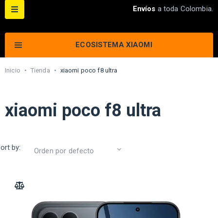
Envíos
a toda Colombia.
ECOSISTEMA XIAOMI
Inicio
•
Tienda
•
xiaomi poco f8 ultra
xiaomi poco f8 ultra
ort by:
ADD TO COMPARE