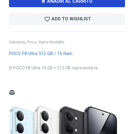
AÑADIR AL CARRITO
ADD TO WISHLIST
,
,
Celulares
Poco
Xiaos Medellin
POCO F8 Ultra 512 GB / 16 Ram
El POCO F8 Ultra 16 GB + 512 GB representa la...
ADD TO COMPARE