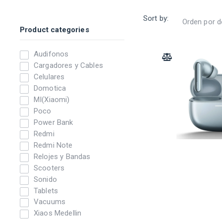
Sort by:
Product categories
Audifonos
ADD TO COMPARE
Cargadores y Cables
Celulares
Domotica
MI(Xiaomi)
Poco
Power Bank
Redmi
Redmi Note
Relojes y Bandas
Scooters
Sonido
Tablets
Vacuums
Xiaos Medellin