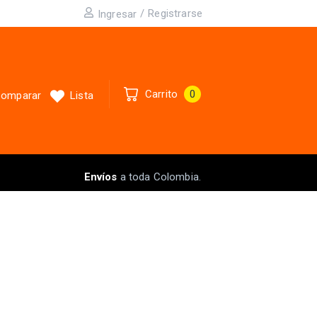
/
Registrarse
Ingresar
Carrito
0
omparar
Lista
Envíos
a toda Colombia.