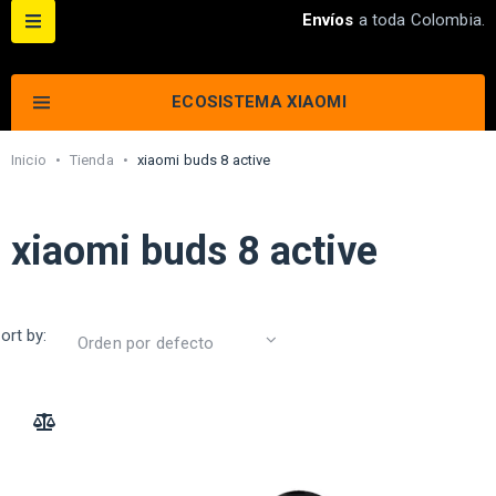
Envíos
a toda Colombia.
ECOSISTEMA XIAOMI
Inicio
•
Tienda
•
xiaomi buds 8 active
xiaomi buds 8 active
ort by:
ADD TO COMPARE