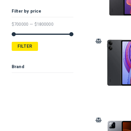
Filter by price
$
700000
—
$
1800000
ADD TO COMPARE
FILTER
Brand
ADD TO COMPARE