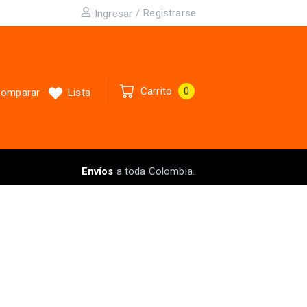
/
Registrarse
Ingresar
Carrito
0
omparar
Lista
Envíos
a toda Colombia.