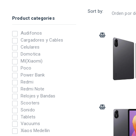
Sort by:
Product categories
Audifonos
ADD TO COMPARE
Cargadores y Cables
Celulares
Domotica
MI(Xiaomi)
Poco
Power Bank
Redmi
Redmi Note
Relojes y Bandas
Scooters
ADD TO COMPARE
Sonido
Tablets
Vacuums
Xiaos Medellin