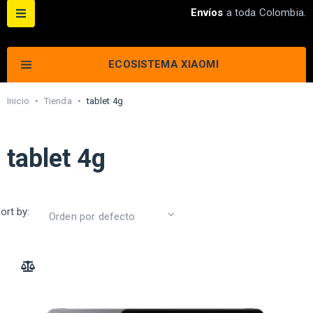
Envíos
a toda Colombia.
ECOSISTEMA XIAOMI
Inicio
•
Tienda
•
tablet 4g
tablet 4g
ort by:
ADD TO COMPARE