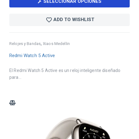
SELECCIONAR OPCIONES
ADD TO WISHLIST
,
Relojes y Bandas
Xiaos Medellin
Redmi Watch 5 Active
El Redmi Watch 5 Active es un reloj inteligente diseñado
para...
ADD TO COMPARE