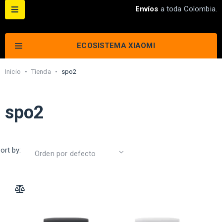
Envíos
a toda Colombia.
ECOSISTEMA XIAOMI
Inicio
•
Tienda
•
spo2
spo2
ort by:
ADD TO COMPARE