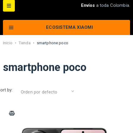
Envíos
a toda Colombia.
ECOSISTEMA XIAOMI
Inicio
•
Tienda
•
smartphone poco
smartphone poco
ort by:
ADD TO COMPARE