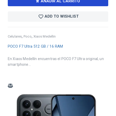
AÑADIR AL CARRITO
ADD TO WISHLIST
,
,
Celulares
Poco
Xiaos Medellin
POCO F7 Ultra 512 GB / 16 RAM
En Xiaos Medellín encuentras el POCO F7 Ultra original, un
smartphone...
ADD TO COMPARE