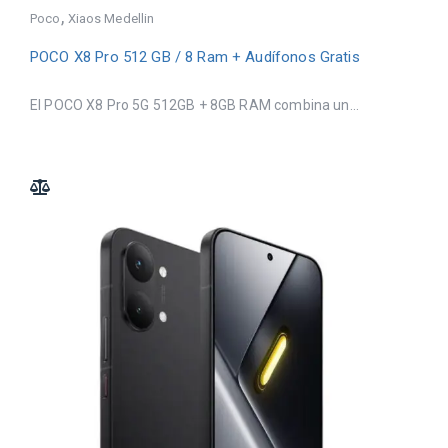
,
Poco
Xiaos Medellin
POCO X8 Pro 512 GB / 8 Ram + Audífonos Gratis
El POCO X8 Pro 5G 512GB + 8GB RAM combina un...
ADD TO COMPARE