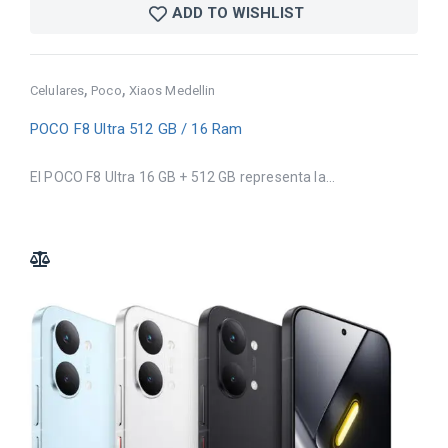
ADD TO WISHLIST
,
,
Celulares
Poco
Xiaos Medellin
POCO F8 Ultra 512 GB / 16 Ram
El POCO F8 Ultra 16 GB + 512 GB representa la...
ADD TO COMPARE