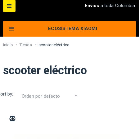
Envíos
a toda Colombia.
ECOSISTEMA XIAOMI
Inicio
•
Tienda
•
scooter eléctrico
scooter eléctrico
ort by:
ADD TO COMPARE