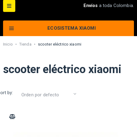
Envíos
a toda Colombia.
ECOSISTEMA XIAOMI
Inicio
•
Tienda
•
scooter eléctrico xiaomi
scooter eléctrico xiaomi
ort by:
ADD TO COMPARE