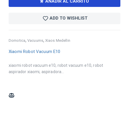
AÑADIR AL CARRITO
ADD TO WISHLIST
,
,
Domotica
Vacuums
Xiaos Medellin
Xiaomi Robot Vacuum E10
xiaomi robot vacuum e10, robot vacuum e10, robot
aspirador xiaomi, aspiradora...
ADD TO COMPARE