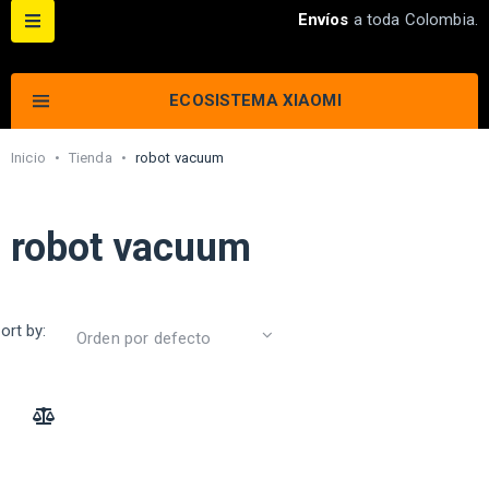
Envíos
a toda Colombia.
ECOSISTEMA XIAOMI
Inicio
•
Tienda
•
robot vacuum
robot vacuum
ort by:
ADD TO COMPARE