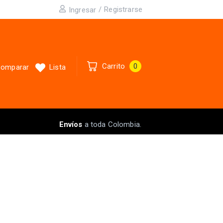
/
Registrarse
Ingresar
Carrito
0
omparar
Lista
Envíos
a toda Colombia.