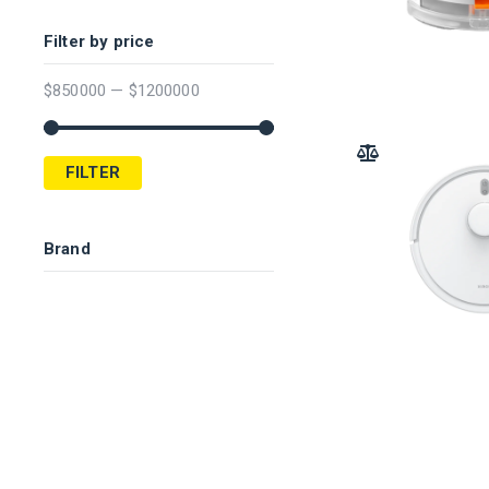
Filter by price
$
850000
—
$
1200000
ADD TO COMPARE
FILTER
Brand