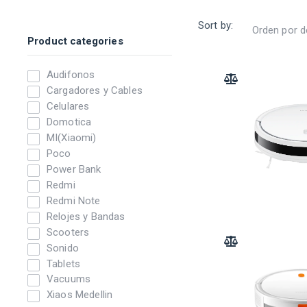
Sort by:
Product categories
Audifonos
ADD TO COMPARE
Cargadores y Cables
Celulares
Domotica
MI(Xiaomi)
Poco
Power Bank
Redmi
Redmi Note
Relojes y Bandas
Scooters
ADD TO COMPARE
Sonido
Tablets
Vacuums
Xiaos Medellin