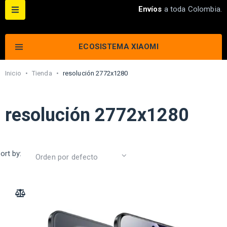
Envíos
a toda Colombia.
ECOSISTEMA XIAOMI
Inicio
•
Tienda
•
resolución 2772x1280
resolución 2772x1280
ort by:
ADD TO COMPARE