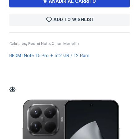
AÑADIR AL CARRITO
ADD TO WISHLIST
,
,
Celulares
Redmi Note
Xiaos Medellin
REDMI Note 15 Pro + 512 GB / 12 Ram
ADD TO COMPARE