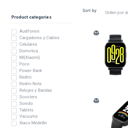
Sort by:
Product categories
Audifonos
ADD TO COMPARE
Cargadores y Cables
Celulares
Domotica
MI(Xiaomi)
Poco
Power Bank
Redmi
Redmi Note
Relojes y Bandas
Scooters
ADD TO COMPARE
Sonido
Tablets
Vacuums
Xiaos Medellin