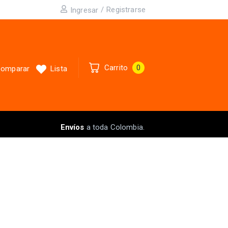
/
Registrarse
Ingresar
Carrito
0
omparar
Lista
Envíos
a toda Colombia.