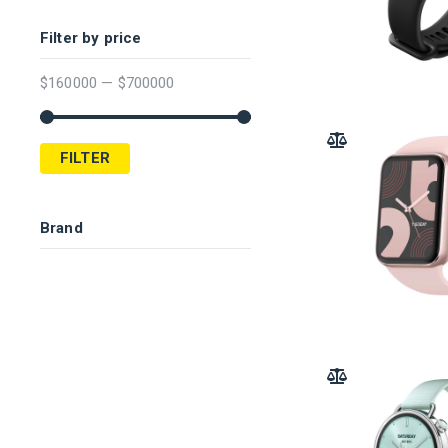
Filter by price
$
160000
—
$
700000
ADD TO COMPARE
FILTER
Brand
ADD TO COMPARE