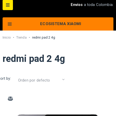
Envíos
a toda Colombia.
ECOSISTEMA XIAOMI
Inicio
•
Tienda
•
redmi pad 2 4g
redmi pad 2 4g
ort by:
ADD TO COMPARE