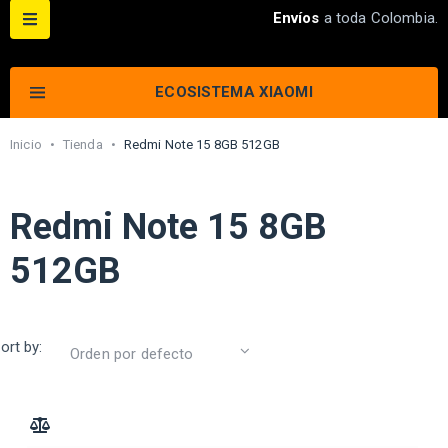
Envíos
a toda Colombia.
ECOSISTEMA XIAOMI
Inicio
•
Tienda
•
Redmi Note 15 8GB 512GB
Redmi Note 15 8GB
512GB
ort by:
ADD TO COMPARE