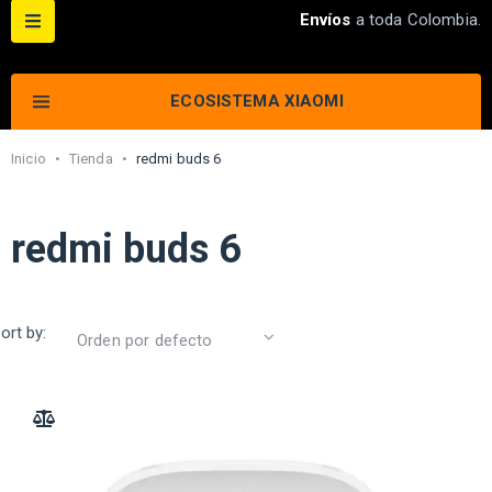
Envíos
a toda Colombia.
ECOSISTEMA XIAOMI
Inicio
•
Tienda
•
redmi buds 6
redmi buds 6
ort by:
ADD TO COMPARE