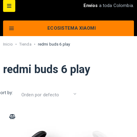
Envíos
a toda Colombia.
ECOSISTEMA XIAOMI
Inicio
•
Tienda
•
redmi buds 6 play
redmi buds 6 play
ort by:
ADD TO COMPARE