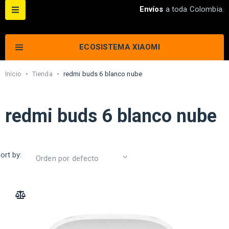
Envíos
a toda Colombia.
ECOSISTEMA XIAOMI
Inicio
•
Tienda
•
redmi buds 6 blanco nube
redmi buds 6 blanco nube
ort by:
ADD TO COMPARE