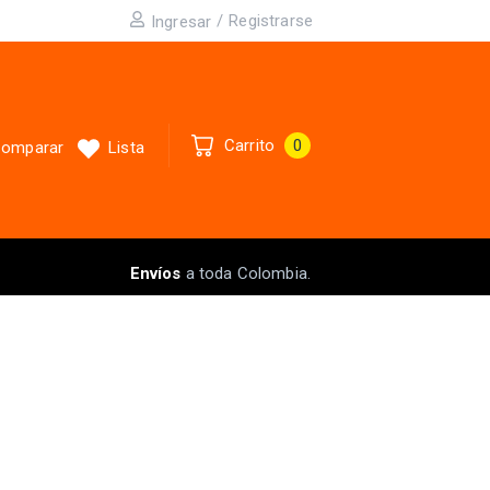
/
Registrarse
Ingresar
Carrito
0
omparar
Lista
Envíos
a toda Colombia.