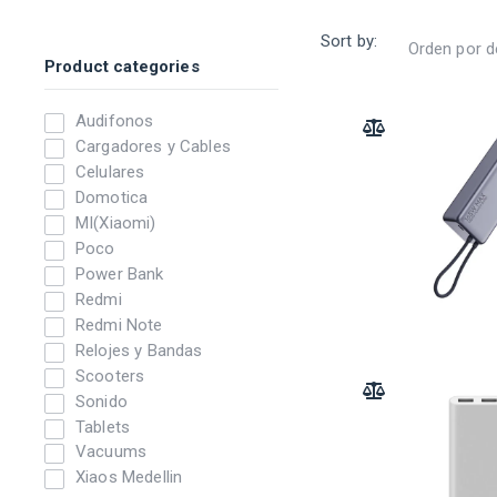
Sort by:
Product categories
Audifonos
ADD TO COMPARE
Cargadores y Cables
Celulares
Domotica
MI(Xiaomi)
Poco
Power Bank
Redmi
Redmi Note
Relojes y Bandas
Scooters
ADD TO COMPARE
Sonido
Tablets
Vacuums
Xiaos Medellin