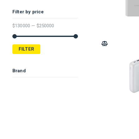
Filter by price
$
130000
—
$
250000
ADD TO COMPARE
FILTER
Brand