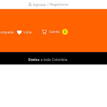
/
Registrarse
Ingresar
Carrito
0
omparar
Lista
Envíos
a toda Colombia.