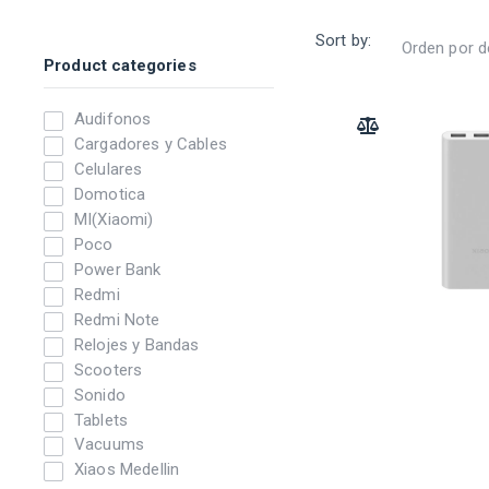
Sort by:
Product categories
Audifonos
ADD TO COMPARE
Cargadores y Cables
Celulares
Domotica
MI(Xiaomi)
Poco
Power Bank
Redmi
Redmi Note
Relojes y Bandas
Scooters
Sonido
Tablets
Vacuums
Xiaos Medellin