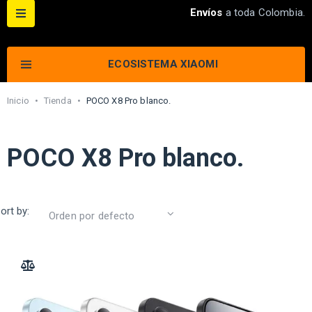
Envíos
a toda Colombia.
ECOSISTEMA XIAOMI
Inicio
•
Tienda
•
POCO X8 Pro blanco.
POCO X8 Pro blanco.
ort by:
ADD TO COMPARE