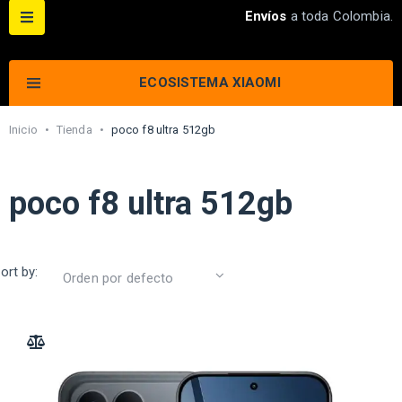
Envíos
a toda Colombia.
ECOSISTEMA XIAOMI
Inicio
•
Tienda
•
poco f8 ultra 512gb
poco f8 ultra 512gb
ort by:
ADD TO COMPARE