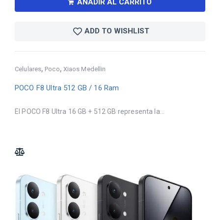
AÑADIR AL CARRITO
ADD TO WISHLIST
,
,
Celulares
Poco
Xiaos Medellin
POCO F8 Ultra 512 GB / 16 Ram
El POCO F8 Ultra 16 GB + 512 GB representa la...
ADD TO COMPARE