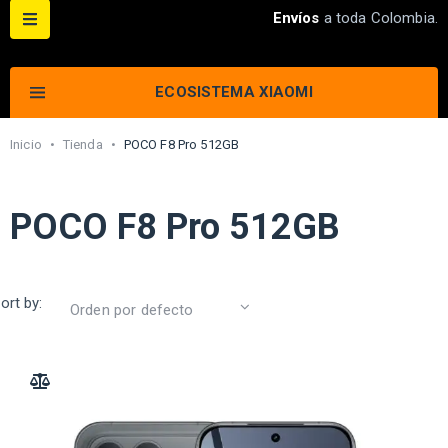
Envíos
a toda Colombia.
ECOSISTEMA XIAOMI
Inicio
•
Tienda
•
POCO F8 Pro 512GB
POCO F8 Pro 512GB
ort by:
ADD TO COMPARE