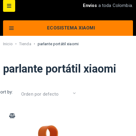
Envíos
a toda Colombia.
ECOSISTEMA XIAOMI
Inicio
•
Tienda
•
parlante portátil xiaomi
parlante portátil xiaomi
ort by:
ADD TO COMPARE