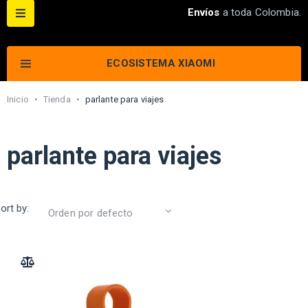
Envíos
a toda Colombia.
ECOSISTEMA XIAOMI
Inicio
•
Tienda
•
parlante para viajes
parlante para viajes
ort by:
ADD TO COMPARE