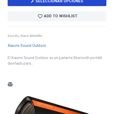
SELECCIONAR OPCIONES
ADD TO WISHLIST
,
Sonido
Xiaos Medellin
Xiaomi Sound Outdoor
El Xiaomi Sound Outdoor es un parlante Bluetooth portátil
diseñado para...
ADD TO COMPARE