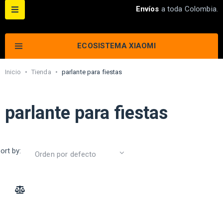
Envíos
a toda Colombia.
ECOSISTEMA XIAOMI
Inicio
•
Tienda
•
parlante para fiestas
parlante para fiestas
ort by:
ADD TO COMPARE