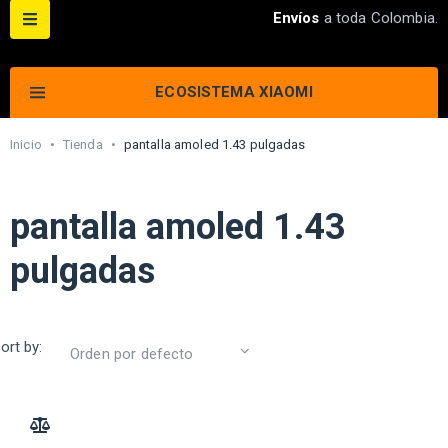
Envíos
a toda Colombia.
ECOSISTEMA XIAOMI
Inicio
•
Tienda
•
pantalla amoled 1.43 pulgadas
pantalla amoled 1.43
pulgadas
ort by:
ADD TO COMPARE