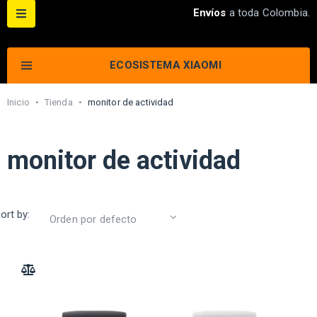
Envíos
a toda Colombia.
ECOSISTEMA XIAOMI
Inicio
•
Tienda
•
monitor de actividad
monitor de actividad
ort by:
ADD TO COMPARE