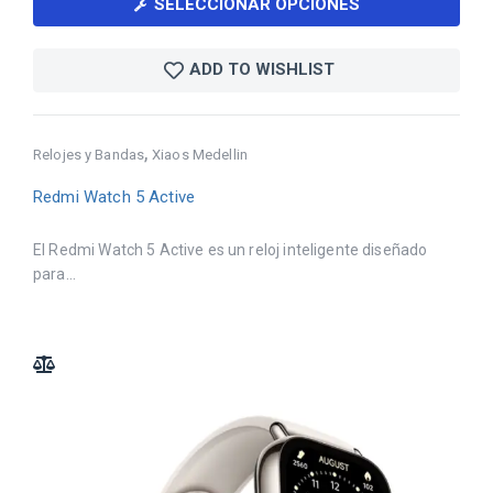
SELECCIONAR OPCIONES
ADD TO WISHLIST
,
Relojes y Bandas
Xiaos Medellin
Redmi Watch 5 Active
El Redmi Watch 5 Active es un reloj inteligente diseñado
para...
ADD TO COMPARE