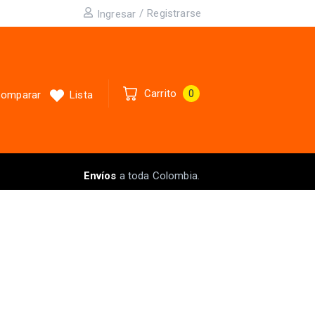
/
Registrarse
Ingresar
Carrito
0
omparar
Lista
Envíos
a toda Colombia.