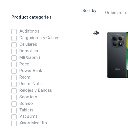
Sort by:
Product categories
Audifonos
ADD TO COMPARE
Cargadores y Cables
Celulares
Domotica
MI(Xiaomi)
Poco
Power Bank
Redmi
Redmi Note
Relojes y Bandas
Scooters
Sonido
Tablets
Vacuums
Xiaos Medellin