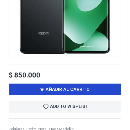
$
850.000
AÑADIR AL CARRITO
ADD TO WISHLIST
,
,
Celulares
Redmi Note
Xiaos Medellin