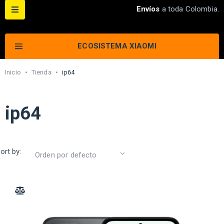
Envíos
a toda Colombia.
ECOSISTEMA XIAOMI
Inicio
•
Tienda
•
ip64
ip64
ort by:
ADD TO COMPARE