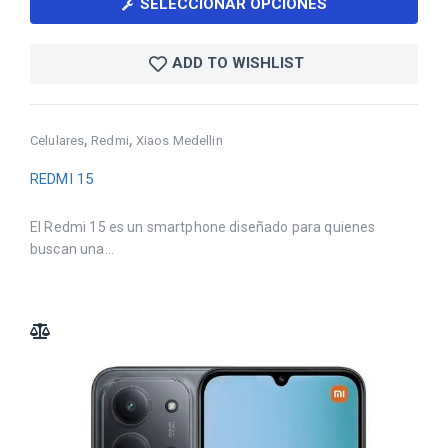
SELECCIONAR OPCIONES
ADD TO WISHLIST
,
,
Celulares
Redmi
Xiaos Medellin
REDMI 15
El Redmi 15 es un smartphone diseñado para quienes
buscan una...
ADD TO COMPARE