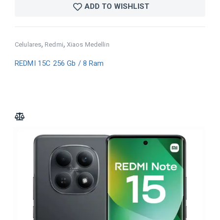
ADD TO WISHLIST
,
,
Celulares
Redmi
Xiaos Medellin
REDMI 15C 256 Gb / 8 Ram
ADD TO COMPARE