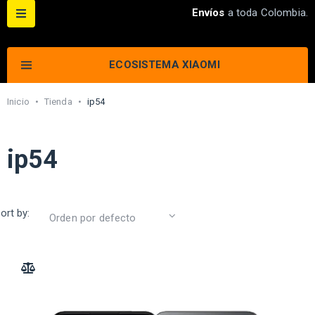
Envíos
a toda Colombia.
ECOSISTEMA XIAOMI
Inicio
•
Tienda
•
ip54
ip54
ort by:
ADD TO COMPARE