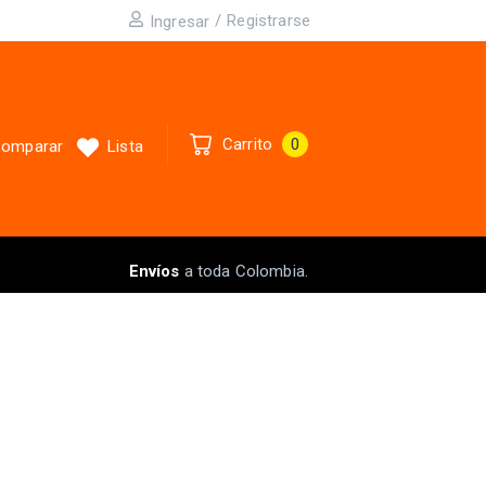
/
Registrarse
Ingresar
Carrito
0
omparar
Lista
Envíos
a toda Colombia.