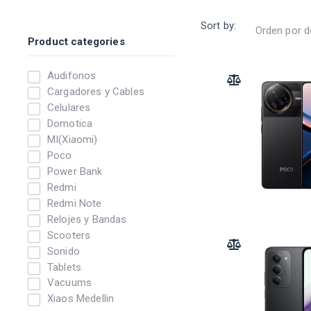
Sort by:
Product categories
Audifonos
ADD TO COMPARE
Cargadores y Cables
Celulares
Domotica
MI(Xiaomi)
Poco
Power Bank
Redmi
Redmi Note
Relojes y Bandas
Scooters
ADD TO COMPARE
Sonido
Tablets
Vacuums
Xiaos Medellin