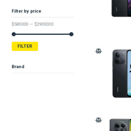
Filter by price
$
580000
—
$
2900000
FILTER
ADD TO COMPARE
Brand
ADD TO COMPARE