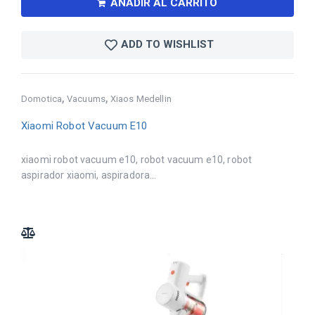
AÑADIR AL CARRITO
ADD TO WISHLIST
,
,
Domotica
Vacuums
Xiaos Medellin
Xiaomi Robot Vacuum E10
xiaomi robot vacuum e10, robot vacuum e10, robot
aspirador xiaomi, aspiradora...
ADD TO COMPARE