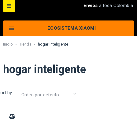
Envíos
a toda Colombia.
ECOSISTEMA XIAOMI
Inicio
•
Tienda
•
hogar inteligente
hogar inteligente
ort by:
ADD TO COMPARE