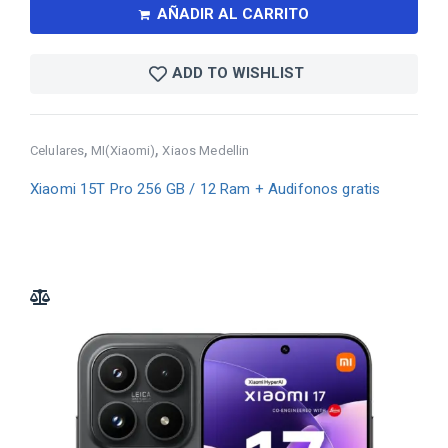
AÑADIR AL CARRITO
ADD TO WISHLIST
,
,
Celulares
MI(Xiaomi)
Xiaos Medellin
Xiaomi 15T Pro 256 GB / 12 Ram + Audifonos gratis
ADD TO COMPARE