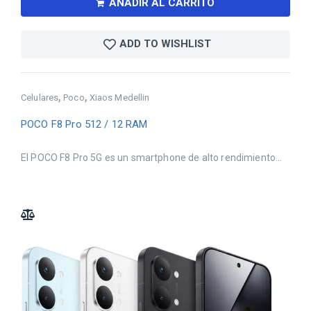
AÑADIR AL CARRITO
ADD TO WISHLIST
,
,
Celulares
Poco
Xiaos Medellin
POCO F8 Pro 512 / 12 RAM
El POCO F8 Pro 5G es un smartphone de alto rendimiento...
ADD TO COMPARE