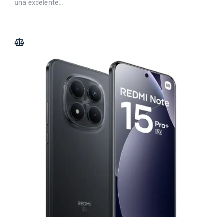
una excelente...
ADD TO COMPARE