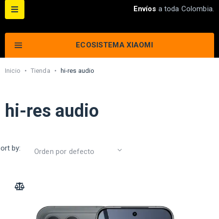
Envíos
a toda Colombia.
ECOSISTEMA XIAOMI
Inicio
•
Tienda
•
hi-res audio
hi-res audio
ort by:
ADD TO COMPARE