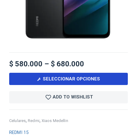
$
580.000
–
$
680.000
SELECCIONAR OPCIONES
ADD TO WISHLIST
,
,
Celulares
Redmi
Xiaos Medellin
REDMI 15