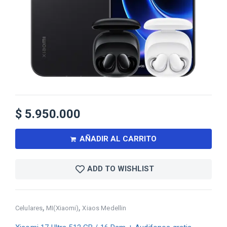
$
5.950.000
AÑADIR AL CARRITO
ADD TO WISHLIST
,
,
Celulares
MI(Xiaomi)
Xiaos Medellin