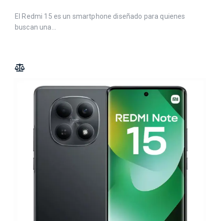
El Redmi 15 es un smartphone diseñado para quienes
buscan una...
ADD TO COMPARE