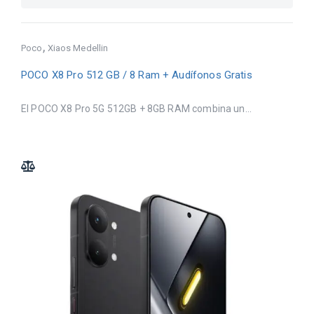
,
Poco
Xiaos Medellin
POCO X8 Pro 512 GB / 8 Ram + Audífonos Gratis
El POCO X8 Pro 5G 512GB + 8GB RAM combina un...
ADD TO COMPARE