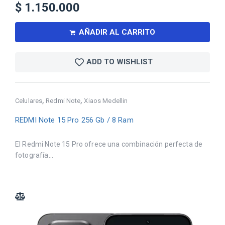
$
1.150.000
AÑADIR AL CARRITO
ADD TO WISHLIST
,
,
Celulares
Redmi Note
Xiaos Medellin
REDMI Note 15 Pro 256 Gb / 8 Ram
El Redmi Note 15 Pro ofrece una combinación perfecta de
fotografía...
ADD TO COMPARE