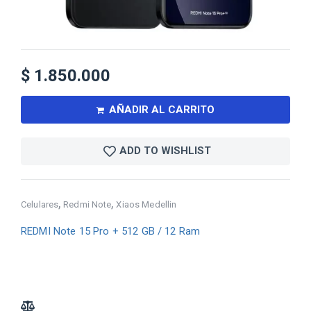
$
1.850.000
AÑADIR AL CARRITO
ADD TO WISHLIST
,
,
Celulares
Redmi Note
Xiaos Medellin
REDMI Note 15 Pro + 512 GB / 12 Ram
ADD TO COMPARE