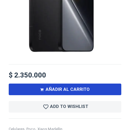
$
2.350.000
AÑADIR AL CARRITO
ADD TO WISHLIST
,
,
Celulares
Poco
Xiaos Medellin