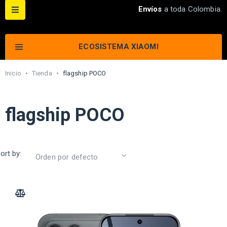
Envíos
a toda Colombia.
ECOSISTEMA XIAOMI
Inicio
•
Tienda
•
flagship POCO
flagship POCO
ort by:
ADD TO COMPARE