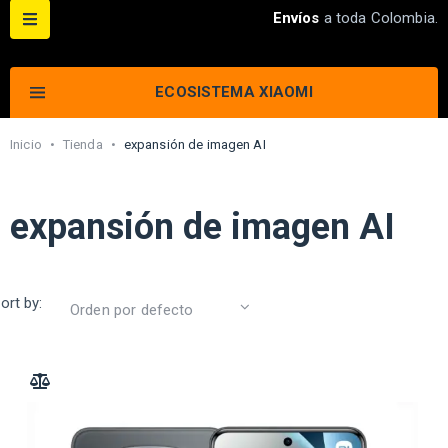
Envíos
a toda Colombia.
ECOSISTEMA XIAOMI
Inicio
•
Tienda
•
expansión de imagen AI
expansión de imagen AI
ort by:
ADD TO COMPARE