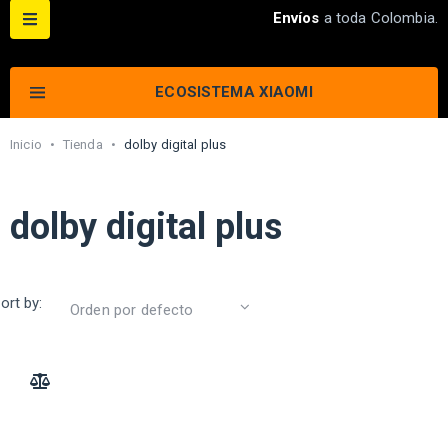
Envíos
a toda Colombia.
ECOSISTEMA XIAOMI
Inicio
•
Tienda
•
dolby digital plus
dolby digital plus
ort by:
ADD TO COMPARE