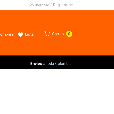
/
Registrarse
Ingresar
Carrito
0
omparar
Lista
Envíos
a toda Colombia.