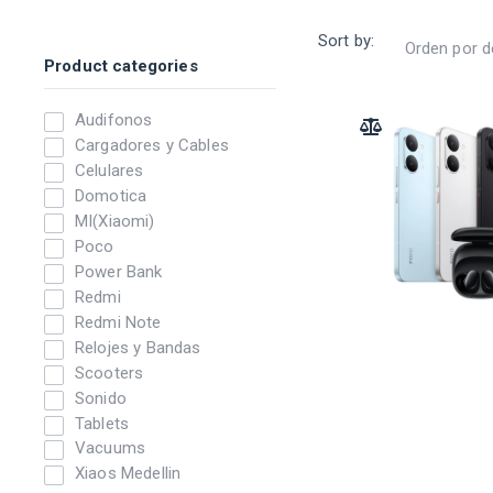
Sort by:
Product categories
Audifonos
ADD TO COMPARE
Cargadores y Cables
Celulares
Domotica
MI(Xiaomi)
Poco
Power Bank
Redmi
Redmi Note
Relojes y Bandas
Scooters
Sonido
Tablets
Vacuums
Xiaos Medellin