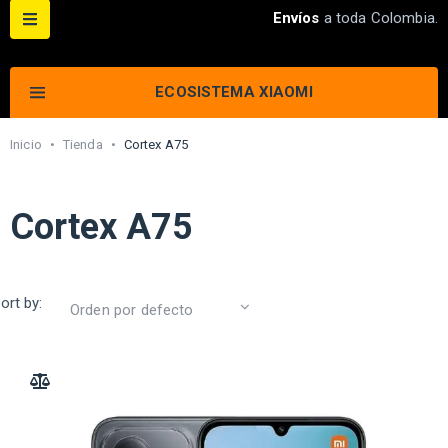
Envíos
a toda Colombia.
ECOSISTEMA XIAOMI
Inicio
•
Tienda
•
Cortex A75
Cortex A75
ort by:
ADD TO COMPARE