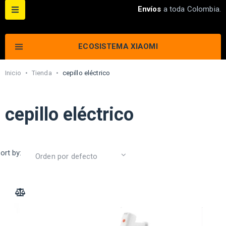
Envíos
a toda Colombia.
ECOSISTEMA XIAOMI
Inicio
•
Tienda
•
cepillo eléctrico
cepillo eléctrico
ort by:
ADD TO COMPARE