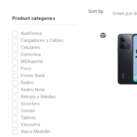
Sort by:
Product categories
Audifonos
ADD TO COMPARE
Cargadores y Cables
Celulares
Domotica
MI(Xiaomi)
Poco
Power Bank
Redmi
Redmi Note
Relojes y Bandas
Scooters
Sonido
Tablets
Vacuums
Xiaos Medellin