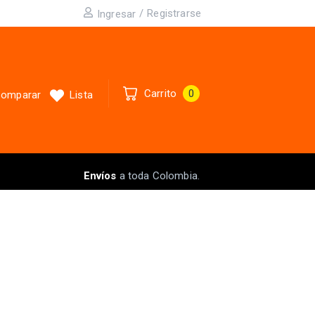
/
Registrarse
Ingresar
Carrito
0
omparar
Lista
Envíos
a toda Colombia.