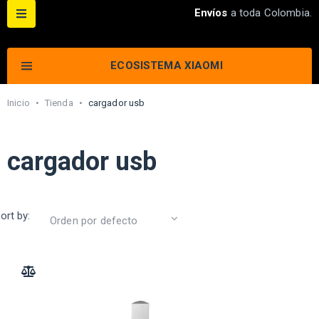
Envíos
a toda Colombia.
ECOSISTEMA XIAOMI
Inicio
•
Tienda
•
cargador usb
cargador usb
ort by:
ADD TO COMPARE