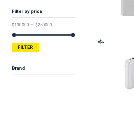
Filter by price
$
130000
—
$
250000
ADD TO COMPARE
FILTER
Brand