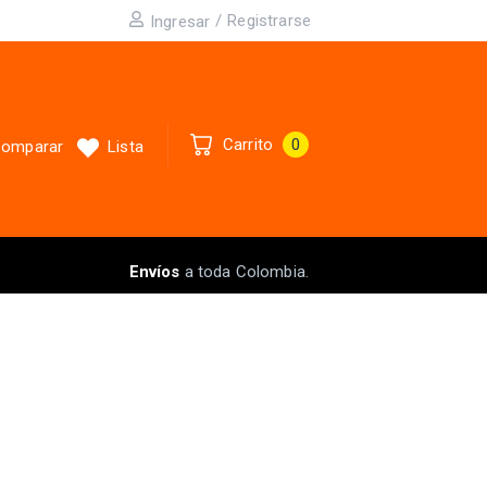
/
Registrarse
Ingresar
Carrito
0
omparar
Lista
Envíos
a toda Colombia.