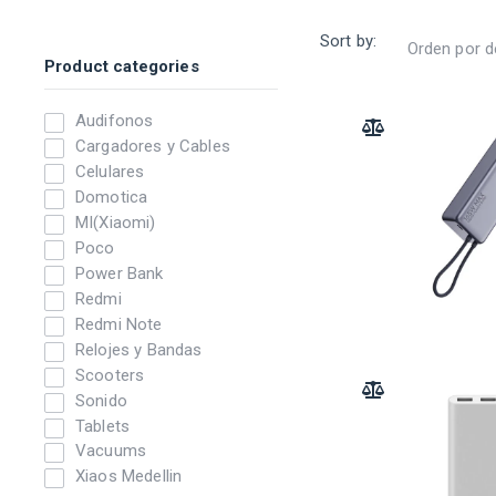
Sort by:
Product categories
Audifonos
ADD TO COMPARE
Cargadores y Cables
Celulares
Domotica
MI(Xiaomi)
Poco
Power Bank
Redmi
Redmi Note
Relojes y Bandas
Scooters
ADD TO COMPARE
Sonido
Tablets
Vacuums
Xiaos Medellin