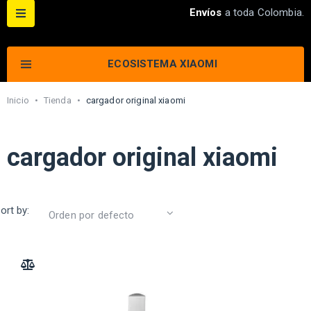
Envíos
a toda Colombia.
ECOSISTEMA XIAOMI
Inicio
•
Tienda
•
cargador original xiaomi
cargador original xiaomi
ort by:
ADD TO COMPARE