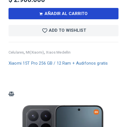
AÑADIR AL CARRITO
ADD TO WISHLIST
,
,
Celulares
MI(Xiaomi)
Xiaos Medellin
Xiaomi 15T Pro 256 GB / 12 Ram + Audifonos gratis
ADD TO COMPARE