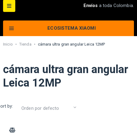
Envíos
a toda Colombia.
ECOSISTEMA XIAOMI
Inicio
•
Tienda
•
cámara ultra gran angular Leica 12MP
cámara ultra gran angular
Leica 12MP
ort by:
ADD TO COMPARE