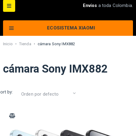
Envíos
a toda Colombia.
ECOSISTEMA XIAOMI
Inicio
•
Tienda
•
cámara Sony IMX882
cámara Sony IMX882
ort by:
ADD TO COMPARE